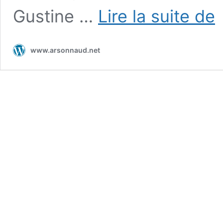
Pe
Gustine …
Lire la suite de
hi
d’
mi
www.arsonnaud.net
–
3
–
Le
Sa
d’