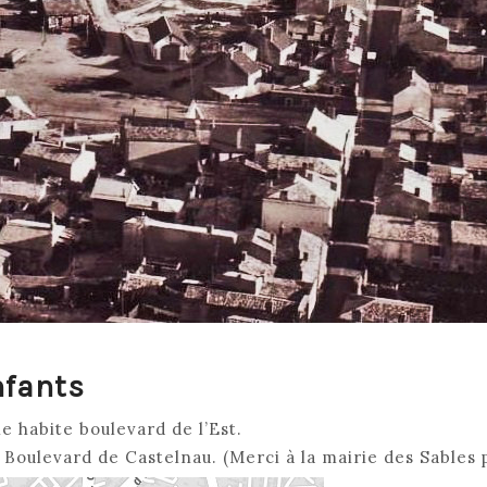
nfants
e habite boulevard de l’Est.
 Boulevard de Castelnau. (Merci à la mairie des Sables p