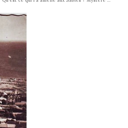
 ? Qu’est ce qui l’a amené aux Sables ? Mystère …