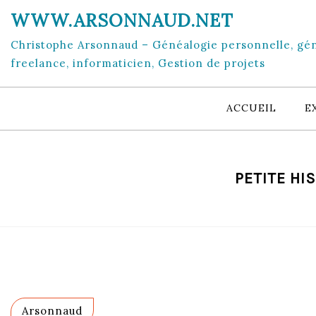
Skip
WWW.ARSONNAUD.NET
to
content
Christophe Arsonnaud – Généalogie personnelle, gé
freelance, informaticien, Gestion de projets
ACCUEIL
E
PETITE HI
Arsonnaud