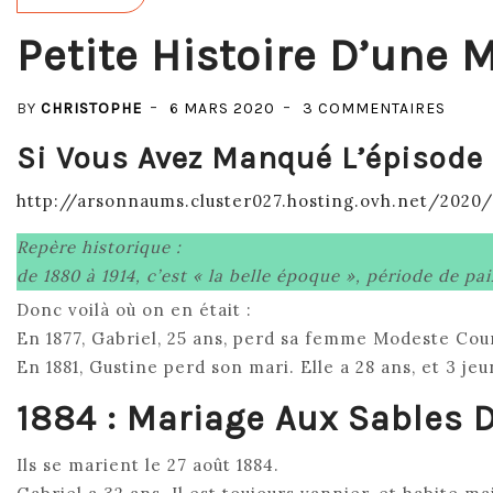
Petite Histoire D’une 
SUR
BY
CHRISTOPHE
6 MARS 2020
3 COMMENTAIRES
PETIT
Si Vous Avez Manqué L’épisode 
HISTO
D’UN
http://arsonnaums.cluster027.hosting.ovh.net/2020/
MIGR
Repère historique :
–
de 1880 à 1914, c’est « la belle époque », période de pa
3
–
Donc voilà où on en était :
LES
En 1877, Gabriel, 25 ans, perd sa femme Modeste Cour
SABL
En 1881, Gustine perd son mari. Elle a 28 ans, et 3 j
D’OL
1884 : Mariage Aux Sables 
Ils se marient le 27 août 1884.