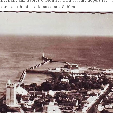
aintenant aux Sables d’Olonne. Qu’a t il fait depuis 1877
sons » et habite elle aussi aux Sables.