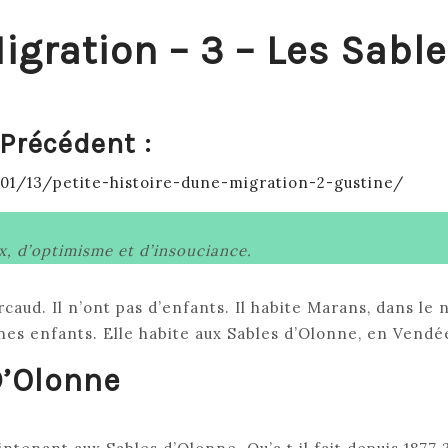
Migration – 3 – Les Sabl
E
Précédent :
IRE
E
01/13/petite-histoire-dune-migration-2-gustine/
ATION
ix, d’optimisme et d’insouciance.
caud. Il n’ont pas d’enfants. Il habite Marans, dans le
ES
eunes enfants. Elle habite aux Sables d’Olonne, en Vendé
ONNE
D’Olonne