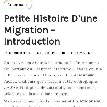
Arsonnaud
Petite Histoire D’une
Migration –
Introduction
ON
BY
CHRISTOPHE
4 OCTOBRE 2019
0 COMMENT
PETITE
On trouve des Arsonneau, Arsenault, Arsenaux un
HISTOIR
peu partout en Charente-Maritime, Canada et USA
D’UNE
… Et aussi en Loire-Atlantique : Les
Arsonnaud
.
MIGRAT
Sachez d’ailleurs que même si cette orthographe
–
« AUD » était possible autrefois, nous sommes à
INTROD
priori les seuls à l’utiliser encore.
Mais savez vous quand et comment les
Arsonnaud