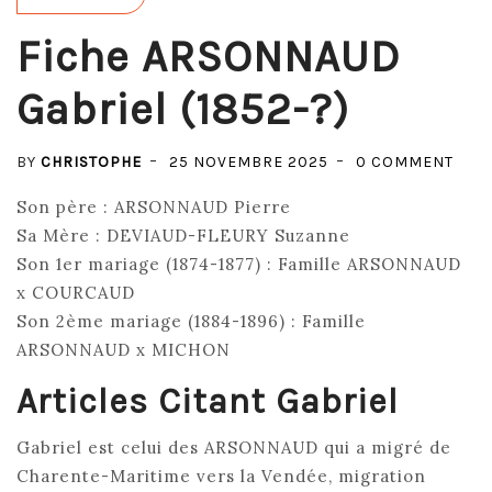
Fiche ARSONNAUD
Gabriel (1852-?)
ON
BY
CHRISTOPHE
25 NOVEMBRE 2025
0 COMMENT
FICH
Son père : ARSONNAUD Pierre
ARS
Sa Mère : DEVIAUD-FLEURY Suzanne
GABR
Son 1er mariage (1874-1877) : Famille ARSONNAUD
(185
x COURCAUD
Son 2ème mariage (1884-1896) : Famille
ARSONNAUD x MICHON
Articles Citant Gabriel
Gabriel est celui des ARSONNAUD qui a migré de
Charente-Maritime vers la Vendée, migration