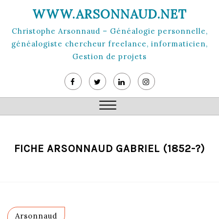
Skip
WWW.ARSONNAUD.NET
to
content
Christophe Arsonnaud – Généalogie personnelle,
généalogiste chercheur freelance, informaticien,
Gestion de projets
Close
Menu
FICHE ARSONNAUD GABRIEL (1852-?)
Arsonnaud